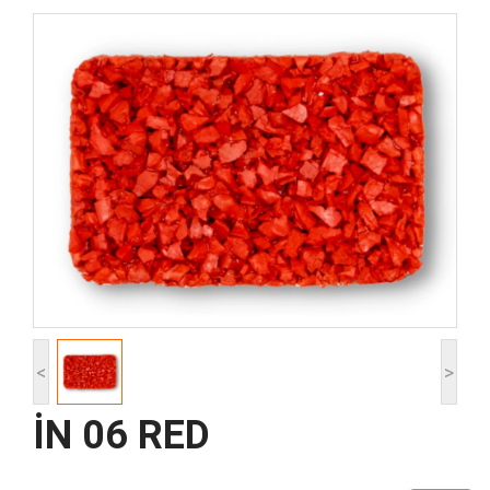
<
>
İN 06 RED