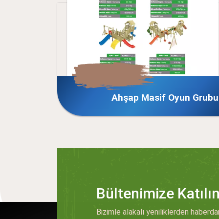
p Masif Oyun Grubu
Ahşap
Bültenimize Katılı
Bizimle alakalı yeniliklerden haberda