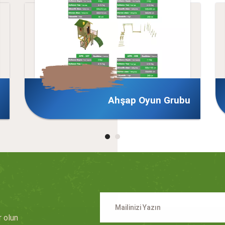
 Oyun Grubu
Metal Engelsiz Oyun G
n
r olun