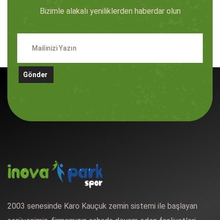
Bizimle alakalı yeniliklerden haberdar olun
Gönder
2003 senesinde Karo Kauçuk zemin sistemi ile başlayan