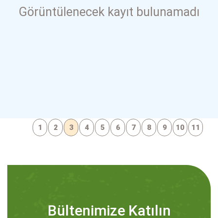
Görüntülenecek kayıt bulunamadı
1
2
3
4
5
6
7
8
9
10
11
Bültenimize Katılın